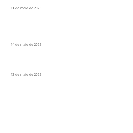
Santa Catarina, um Estado cooperativista, por Vanir Zanatta
11 de maio de 2026
Eventos
Itapiranga sediará encontro regional da liga de corais do
Extremo Oeste
14 de maio de 2026
Mais de 70 atletas participam da Copa Integração de
Itapiranga
13 de maio de 2026
Por categoria
Destaques
95
Itapiranga
16
Estado
9
Empresas
7
São João do Oeste
7