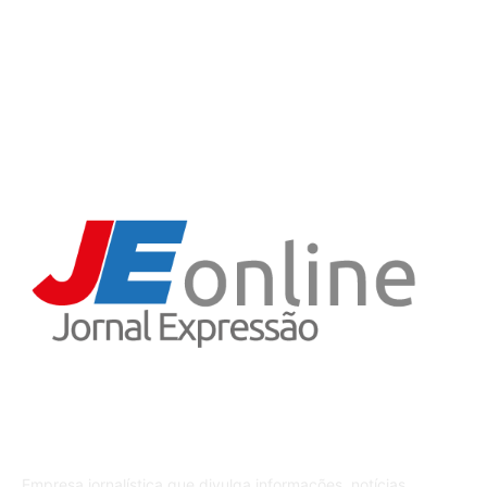
Variedades
5
Iporã do Oeste
4
Receitas
3
Sobre o JE
Empresa jornalística que divulga informações, notícias,