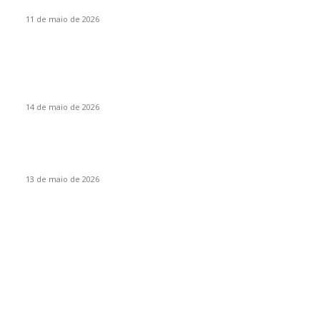
Santa Catarina, um Estado cooperativista, por Vanir Zanatta
11 de maio de 2026
Eventos
Itapiranga sediará encontro regional da liga de corais do
Extremo Oeste
14 de maio de 2026
Mais de 70 atletas participam da Copa Integração de
Itapiranga
13 de maio de 2026
Por categoria
Destaques
95
Itapiranga
16
Estado
9
Empresas
7
São João do Oeste
7