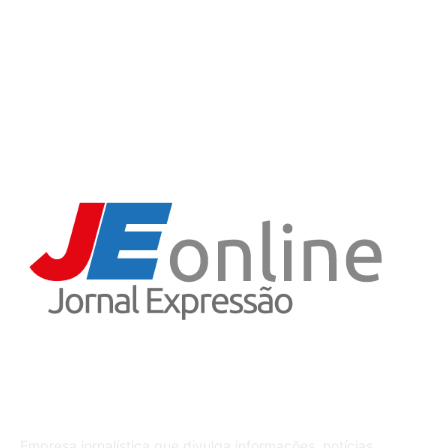
Variedades
5
Iporã do Oeste
4
Receitas
3
Sobre o JE
Empresa jornalística que divulga informações, notícias,