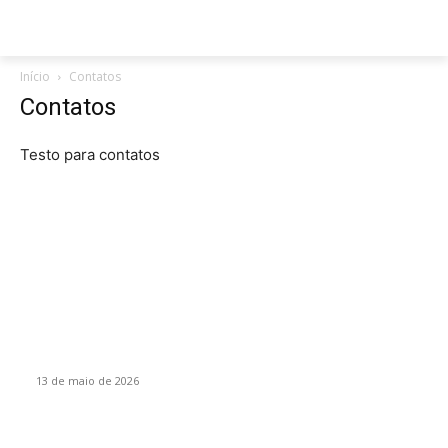
Início
Contatos
Contatos
Testo para contatos
Colunas
O desenvolvimento do novo Paraguai
13 de maio de 2026
Santa Catarina, um Estado cooperativista, por Vanir Zanatta