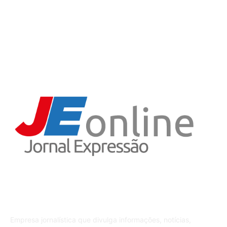
Variedades
5
Iporã do Oeste
4
Receitas
3
Sobre o JE
Empresa jornalística que divulga informações, notícias,