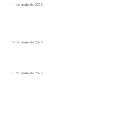
11 de maio de 2026
Eventos
Itapiranga sediará encontro regional da liga de corais do
Extremo Oeste
14 de maio de 2026
Mais de 70 atletas participam da Copa Integração de
Itapiranga
13 de maio de 2026
Por categoria
Destaques
95
Itapiranga
16
Estado
9
Empresas
7
São João do Oeste
7