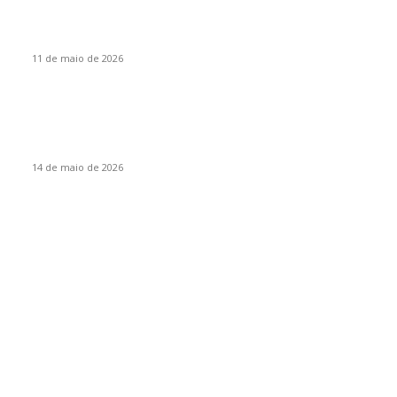
Santa Catarina, um Estado cooperativista, por Vanir Zanatta
11 de maio de 2026
Eventos
Itapiranga sediará encontro regional da liga de corais do
Extremo Oeste
14 de maio de 2026
Por categoria
Destaques
95
Itapiranga
16
Estado
9
Empresas
7
São João do Oeste
7
Variedades
5
Iporã do Oeste
4