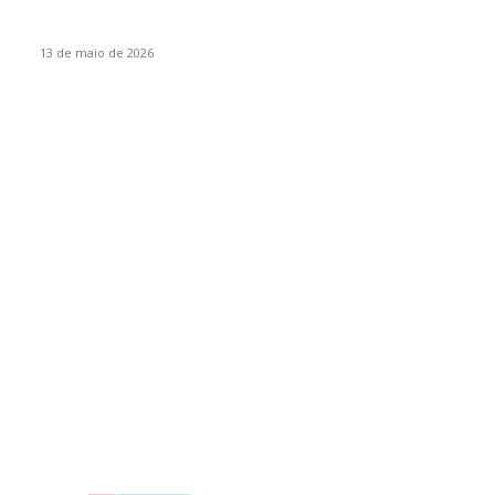
Mais de 70 atletas participam da Copa Integração de
Itapiranga
13 de maio de 2026
Por categoria
Destaques
92
Itapiranga
16
Estado
9
São João do Oeste
7
Empresas
7
Variedades
5
Iporã do Oeste
4
Tunápolis
3