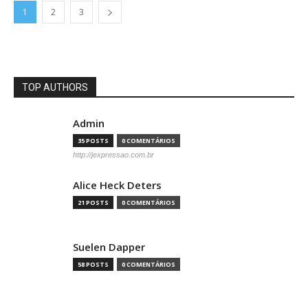
1
2
3
TOP AUTHORS
Admin
35 POSTS
0 COMENTÁRIOS
http://jexpressao.com.br
Alice Heck Deters
21 POSTS
0 COMENTÁRIOS
Suelen Dapper
58 POSTS
0 COMENTÁRIOS