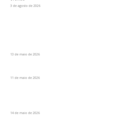
3 de agosto de 2026
Colunas
O desenvolvimento do novo Paraguai
13 de maio de 2026
Santa Catarina, um Estado cooperativista, por Vanir Zanatta
11 de maio de 2026
Eventos
Itapiranga sediará encontro regional da liga de corais do
Extremo Oeste
14 de maio de 2026