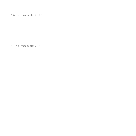
Itapiranga sediará encontro regional da liga de corais do
Extremo Oeste
14 de maio de 2026
Mais de 70 atletas participam da Copa Integração de
Itapiranga
13 de maio de 2026
Por categoria
Destaques
95
Itapiranga
16
Estado
9
Empresas
7
São João do Oeste
7
Variedades
5
Iporã do Oeste
4
Receitas
3