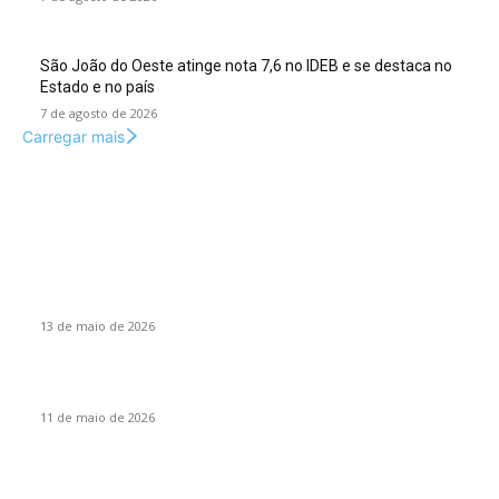
São João do Oeste atinge nota 7,6 no IDEB e se destaca no
Estado e no país
7 de agosto de 2026
Carregar mais
Colunas
O desenvolvimento do novo Paraguai
13 de maio de 2026
Santa Catarina, um Estado cooperativista, por Vanir Zanatta
11 de maio de 2026
Eventos