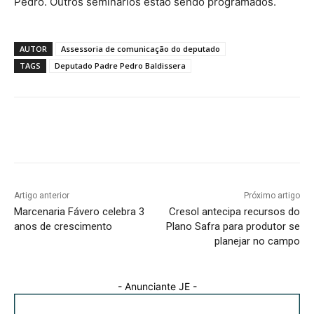
Pedro. Outros seminários estão sendo programados.
AUTOR
Assessoria de comunicação do deputado
TAGS
Deputado Padre Pedro Baldissera
Facebook
WhatsApp
Email
Artigo anterior
Próximo artigo
Marcenaria Fávero celebra 3
Cresol antecipa recursos do
anos de crescimento
Plano Safra para produtor se
planejar no campo
- Anunciante JE -