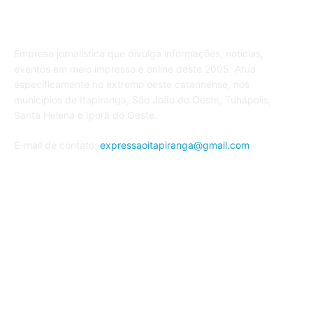
Sobre o JE
Empresa jornalística que divulga informações, notícias,
eventos em meio impresso e online deste 2005. Atua
especificamente no extremo oeste catarinense, nos
municípios de Itapiranga, São João do Oeste, Tunápolis,
Santa Helena e Iporã do Oeste.
E-mail de contato:
expressaoitapiranga@gmail.com
Siga nos