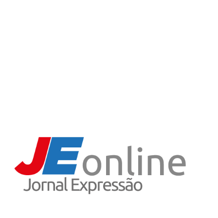
Estado
9
Empresas
7
São João do Oeste
7
Variedades
5
Iporã do Oeste
4
Receitas
3