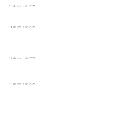
13 de maio de 2026
Santa Catarina, um Estado cooperativista, por Vanir Zanatta
11 de maio de 2026
Eventos
Itapiranga sediará encontro regional da liga de corais do
Extremo Oeste
14 de maio de 2026
Mais de 70 atletas participam da Copa Integração de
Itapiranga
13 de maio de 2026
Por categoria
Destaques
95
Itapiranga
16