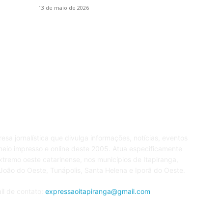
S
13 de maio de 2026
V
Ip
Re
re o JE
S
esa jornalística que divulga informações, notícias, eventos
eio impresso e online deste 2005. Atua especificamente
xtremo oeste catarinense, nos municípios de Itapiranga,
João do Oeste, Tunápolis, Santa Helena e Iporã do Oeste.
il de contato:
expressaoitapiranga@gmail.com