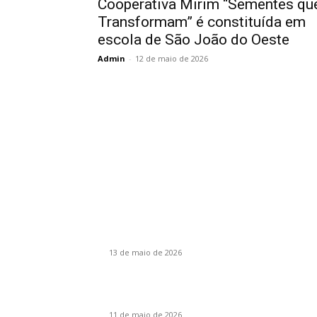
Cooperativa Mirim “Sementes qu
Transformam” é constituída em
escola de São João do Oeste
Admin
-
12 de maio de 2026
Colunas
O desenvolvimento do novo Paraguai
13 de maio de 2026
Santa Catarina, um Estado cooperativista, por
Vanir Zanatta
11 de maio de 2026