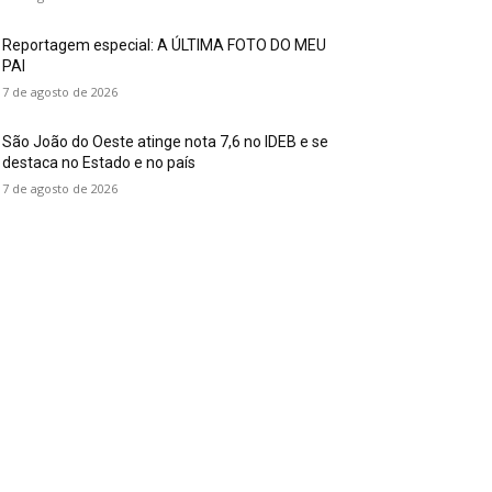
Reportagem especial: A ÚLTIMA FOTO DO MEU
PAI
7 de agosto de 2026
São João do Oeste atinge nota 7,6 no IDEB e se
destaca no Estado e no país
7 de agosto de 2026
or categoria
estaques
95
apiranga
16
stado
9
mpresas
7