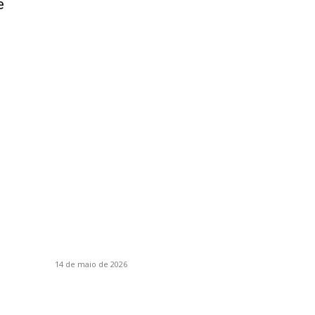
e
Eventos
P
Itapiranga sediará encontro regional da liga de
D
corais do Extremo Oeste
It
14 de maio de 2026
E
Mais de 70 atletas participam da Copa
E
Integração de Itapiranga