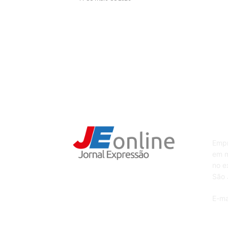
Sob
Empr
em m
no e
São 
E-ma